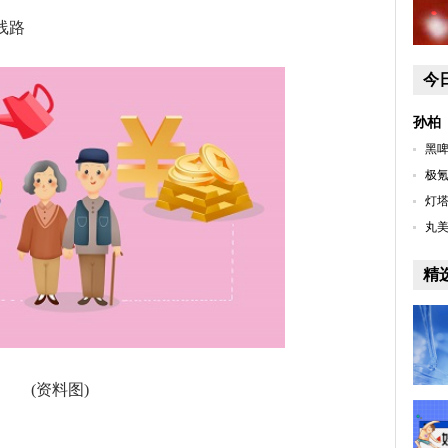
线路
今
孙柏
黑啤
极氪
灯塔
丸美
精
(资料图)