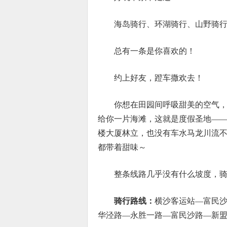
海岛骑行、环湖骑行、山野骑
总有一条是你喜欢的！
约上好友，蹬车撒欢去！
你想在田园间呼吸甜美的空气
给你一片海滩，这就是度假圣地—
楼大厦林立，也没有车水马龙川流
都带着甜味～
整条线路几乎没有什么坡度，骑
骑行路线：
横沙客运站—富民
华泾路—永胜一路—富民沙路—新