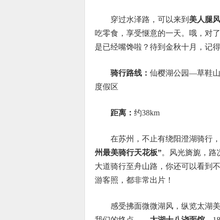
穿过水泽路，可以来到
美人腿
吃零食，享受惬意的一天。哦，对
是已经嘴馋啦？待到金秋十月，记得
骑行路线：
仙樱湖公园—草鞋
度假区
距离：
约38km
在苏州，不止有绕阳澄湖骑行
州最美骑行天花板”
。风光旖旎，路
大道骑行至舟山路，你还可以看到
游客照，都非常出片！
感受拂面微微湖风，纵览太湖
我们的终点——
太湖十八浇面馆
，1