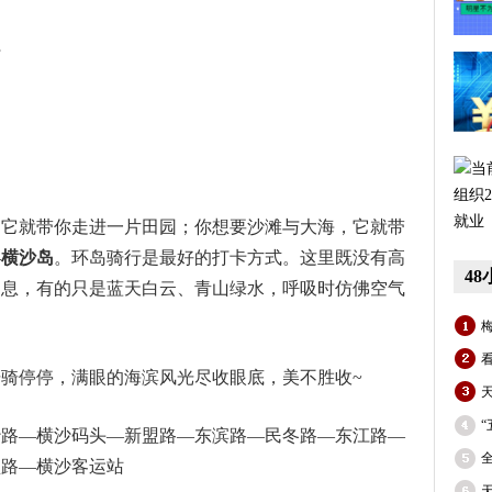
行
，它就带你走进一片田园；你想要沙滩与大海，它就带
—
横沙岛
。环岛骑行是最好的打卡方式。这里既没有高
4
不息，有的只是蓝天白云、青山绿水，呼吸时仿佛空气
骑停停，满眼的海滨风光尽收眼底，美不胜收~
沙路—横沙码头—新盟路—东滨路—民冬路—东江路—
盟路—横沙客运站