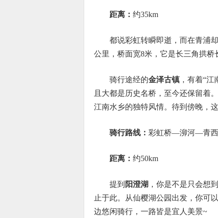
距离：
约35km
都说彩虹转瞬即逝，而在青浦
公里，桥面宽8米，它是长三角拱桥长
骑行途经的
金泽古镇
，有着“江
且大都是历史名桥，至今还保留着
江南水乡的独特风情。待到傍晚，
骑行路线：
彩虹桥—泖河—青
距离：
约50km
提到
阳澄湖
，你是不是只会想到
止于此。从仙樱湖公园出发，你可
边悠闲骑行，一路皆是宜人美景~