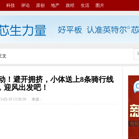
科技
评论
原创
地产
政经
生活
图片
正文
运动！避开拥挤，小体送上8条骑行线
，迎风出发吧！
3-05-19 13:58:59
来源：