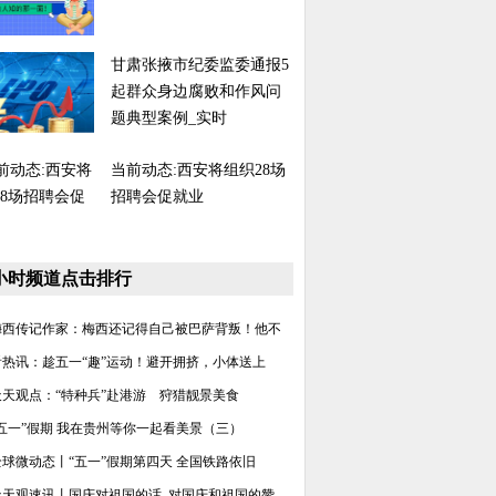
甘肃张掖市纪委监委通报5
起群众身边腐败和作风问
题典型案例_实时
当前动态:西安将组织28场
招聘会促就业
8小时频道点击排行
梅西传记作家：梅西还记得自己被巴萨背叛！他不
看热讯：趁五一“趣”运动！避开拥挤，小体送上
天天观点：“特种兵”赴港游 狩猎靓景美食
“五一”假期 我在贵州等你一起看美景（三）
全球微动态丨“五一”假期第四天 全国铁路依旧
天天观速讯丨国庆对祖国的话_对国庆和祖国的赞