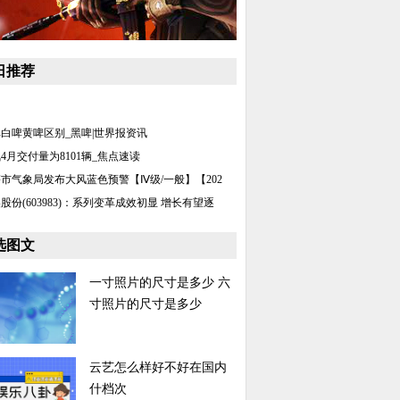
日推荐
白啤黄啤区别_黑啤|世界报资讯
4月交付量为8101辆_焦点速读
市气象局发布大风蓝色预警【Ⅳ级/一般】【202
股份(603983)：系列变革成效初显 增长有望逐
选图文
一寸照片的尺寸是多少 六
寸照片的尺寸是多少
云艺怎么样好不好在国内
什档次