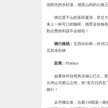
浴阳光的水杉道，感受山间的公路
骑过莫干山的茶田麦浪，穿过
来上一杯可口的咖啡，感受这份独
割点赞的利器不会错啦！
骑行路线：
五四水杉林—对河
五四水杉林
距离：
约40km
如果你对自然风光倾心已久，
九华山与黄山之间，有“东方日内瓦
骑行！
从竹棵出发，沿着330国道一