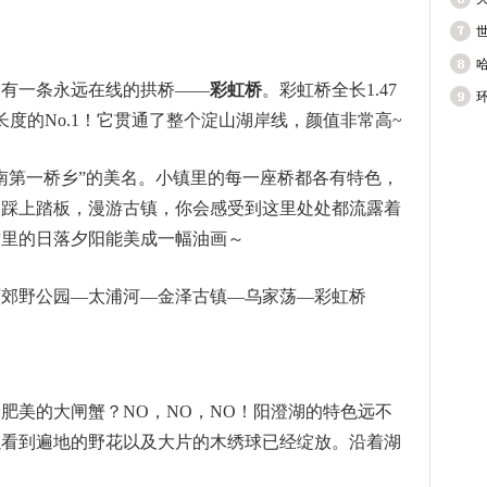
却有一条永远在线的拱桥——
彩虹桥
。彩虹桥全长1.47
度的No.1！它贯通了整个淀山湖岸线，颜值非常高~
南第一桥乡”的美名。小镇里的每一座桥都各有特色，
。踩上踏板，漫游古镇，你会感受到这里处处都流露着
这里的日落夕阳能美成一幅油画～
西郊野公园—太浦河—金泽古镇—乌家荡—彩虹桥
肥美的大闸蟹？NO，NO，NO！阳澄湖的特色远不
以看到遍地的野花以及大片的木绣球已经绽放。沿着湖