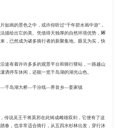
片如画的景色之中，或许你听过“千年碧水画中游”，
无法描绘出它的美。凭借得天独厚的自然环境优势，
环
前来，已然成为诸多骑行者的新聚集地。眼见为实，快
，沿途有着许许多多的观景平台和骑行驿站，一路越山
以潇洒停车休闲，还能一览千岛湖的湖光山色。
点—千岛湖大桥—千汾线—界首乡—姜家镇
”，传说吴王干将莫邪在此铸成雌雄双剑，它便有了这
山踏春，也非常适合骑行，从五四水杉林出发，穿行沐