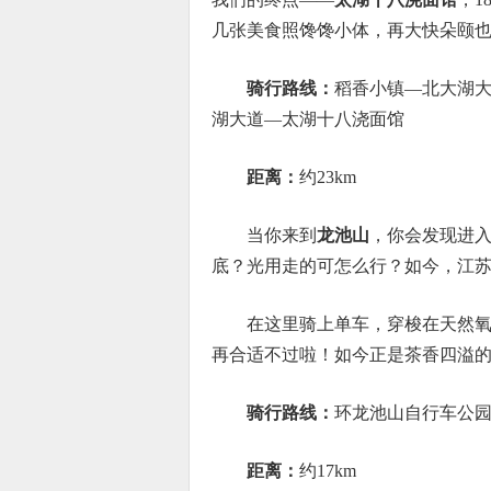
几张美食照馋馋小体，再大快朵颐也
骑行路线：
稻香小镇—北大湖大
湖大道—太湖十八浇面馆
距离：
约23km
当你来到
龙池山
，你会发现进
底？光用走的可怎么行？如今，江
在这里骑上单车，穿梭在天然
再合适不过啦！如今正是茶香四溢
骑行路线：
环龙池山自行车公
距离：
约17km