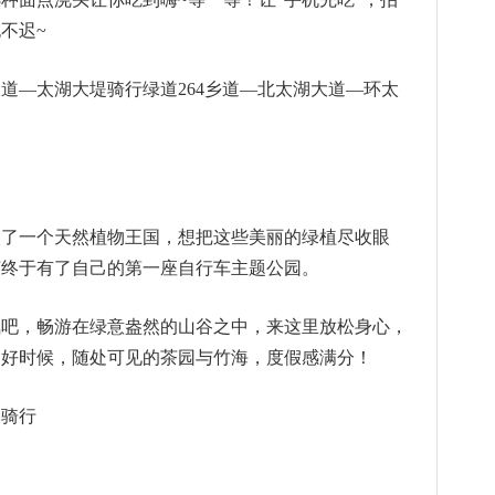
不迟~
道—太湖大堤骑行绿道264乡道—北太湖大道—环太
入了一个天然植物王国，想把这些美丽的绿植尽收眼
苏终于有了自己的第一座自行车主题公园。
氧吧，畅游在绿意盎然的山谷之中，来这里放松身心，
的好时候，随处可见的茶园与竹海，度假感满分！
园骑行