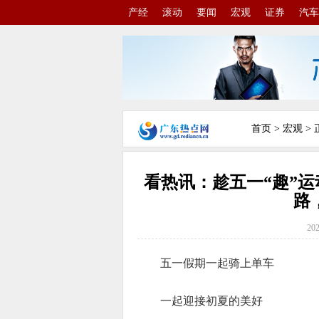
产经
滚动
要闻
宏观
证券
汽车
首页
>
宏观
> 
看热讯：趁五一“趣”
路
202
五一假期一起骑上单车
一起迎接初夏的美好