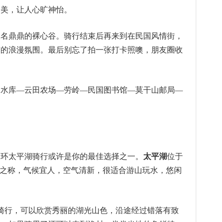
之美，让人心旷神怡。
大名鼎鼎的裸心谷。骑行结束后再来到在民国风情街，
有的浪漫氛围。最后别忘了拍一张打卡照噢，朋友圈收
口水库—云田农场—劳岭—民国图书馆—莫干山邮局—
那环太平湖骑行或许是你的最佳选择之一。
太平湖
位于
”之称，气候宜人，空气清新，很适合游山玩水，悠闲
路骑行，可以欣赏秀丽的湖光山色，沿途经过错落有致