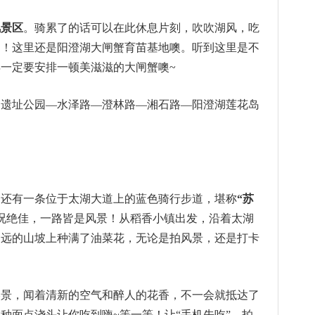
风景区
。骑累了的话可以在此休息片刻，吹吹湖风，吃
了！这里还是阳澄湖大闸蟹育苗基地噢。听到这里是不
一定要安排一顿美滋滋的大闸蟹噢~
山遗址公园—水泽路—澄林路—湘石路—阳澄湖莲花岛
，还有一条位于太湖大道上的蓝色骑行步道，堪称
“苏
况绝佳，一路皆是风景！从稻香小镇出发，沿着太湖
不远的山坡上种满了油菜花，无论是拍风景，还是打卡
美景，闻着清新的空气和醉人的花香，不一会就抵达了
8种面点浇头让你吃到嗨~等一等！让“手机先吃”，拍