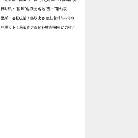
世界时讯：“国风”也浪漫 各地“五一”活动表
哈里斯：哈登统治了整场比赛 他扛着球队&带领
环球观天下！局长走进百亿补贴直播间 助力推介