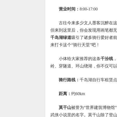
营业时间：
8:00-17:00
古往今来多少文人墨客沉醉在这
但来到这里后，你会发现用画笔都
千岛湖绿道
吸引了诸多骑行爱好者
来打卡这个“骑行天堂”吧！
小体给大家推荐的这条
千汾线
岭、穿隧道、环山绕湖，你不仅可
骑行路线：
千岛湖自行车租赁
距离：
约60km
莫干山
被誉为“世界建筑博物馆
武侠小说里的名字。莫干山除了登